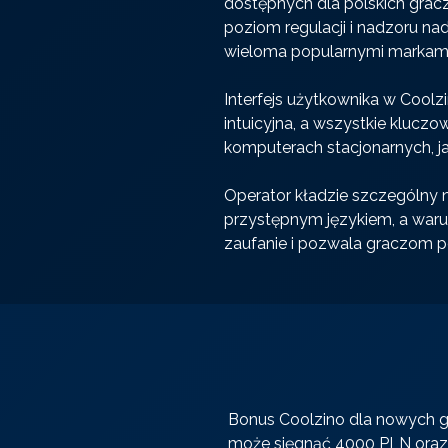
dostępnych dla polskich grac
poziom regulacji i nadzoru nad
wieloma popularnymi markam
Interfejs użytkownika w Coolzi
intuicyjna, a wszystkie klucz
komputerach stacjonarnych, ja
Operator kładzie szczególny 
przystępnym językiem, a waru
zaufanie i pozwala graczom 
Bonus Coolzino dla nowych gr
może sięgnąć 4000 PLN oraz 