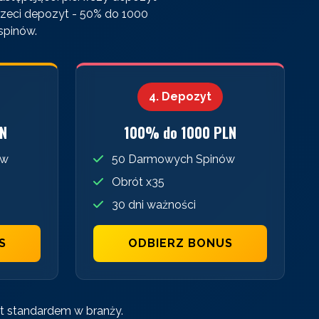
rzeci depozyt - 50% do 1000
spinów.
4. Depozyt
N
100% do 1000 PLN
ów
50 Darmowych Spinów
Obrót x35
30 dni ważności
S
ODBIERZ BONUS
t standardem w branży.