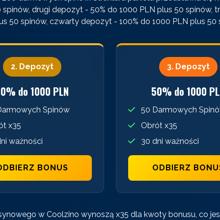
 spinów, drugi depozyt - 50% do 1000 PLN plus 50 spinów, t
us 50 spinów, czwarty depozyt - 100% do 1000 PLN plus 50 
2. Depozyt
3. Depozyt
0% do 1000 PLN
50% do 1000 PL
Darmowych Spinów
50 Darmowych Spin
t x35
Obrót x35
ni ważności
30 dni ważności
ODBIERZ BONUS
ODBIERZ BONU
synowego w Coolzino wynoszą x35 dla kwoty bonusu, co jes