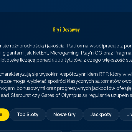
Gry i Dostawcy
onuje różnorodnością i jakością. Platforma współpracuje z 
gigantami jak NetEnt, Microgaming, Play'n GO oraz Pragmati
bibliotekę liczącą ponad 5000 tytułów, z czego większość s
 charakteryzują się wysokim współczynnikiem RTP, który w 
 Gracze mogą wybierać spośród klasycznych automatów ow
kcjami bonusowymi oraz progresywnych jackpotów oferują
Dead, Starburst czy Gates of Olympus są regularnie uzupełni
e
Top Sloty
Nowe Gry
Jackpoty
Li