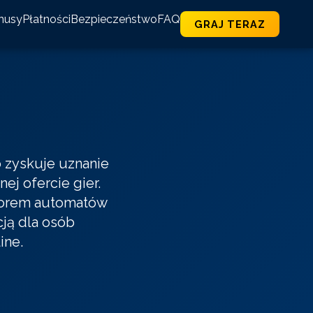
nusy
Płatności
Bezpieczeństwo
FAQ
GRAJ TERAZ
 zyskuje uznanie
ej ofercie gier.
yborem automatów
ją dla osób
ine.